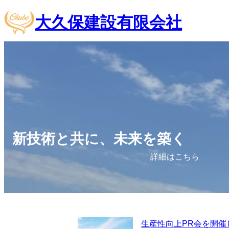
内
大久保建設有限会社
容
を
ス
キ
ッ
プ
新技術と共に、未来を築く
詳細はこちら
生産性向上PR会を開催